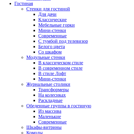
Гостиная
Стенки для гостиной
Для дачи
Классические
Мебельные горки
Мини-стенки
Современные
С тумбой под телевизор
Белого цвета
Со шкафом
Модульные стенки
В классическом стиле
В современном стиле
В стиле Лофт
Мини-стенки
Журнальные столики
Трансформеры
На колесиках
Раскладные
Обеденные группы в гостиную
Из массива
Маленькие
Современные
Шкафы-витрины
Комоды