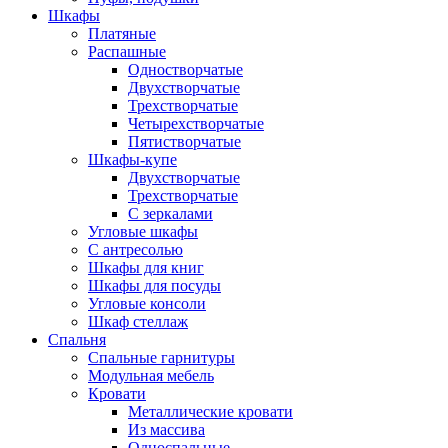
Шкафы
Платяные
Распашные
Одностворчатые
Двухстворчатые
Трехстворчатые
Четырехстворчатые
Пятистворчатые
Шкафы-купе
Двухстворчатые
Трехстворчатые
С зеркалами
Угловые шкафы
С антресолью
Шкафы для книг
Шкафы для посуды
Угловые консоли
Шкаф стеллаж
Спальня
Спальные гарнитуры
Модульная мебель
Кровати
Металлические кровати
Из массива
Односпальные