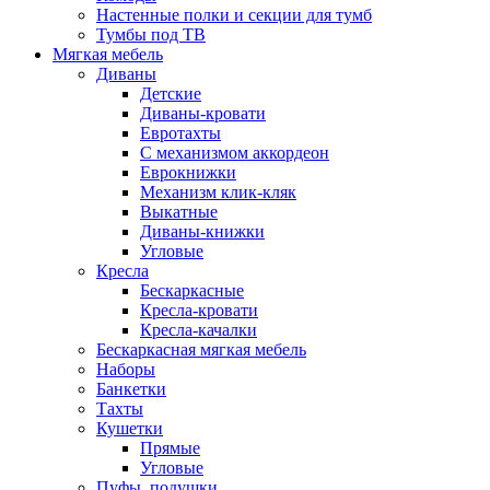
Настенные полки и секции для тумб
Тумбы под ТВ
Мягкая мебель
Диваны
Детские
Диваны-кровати
Евротахты
С механизмом аккордеон
Еврокнижки
Механизм клик-кляк
Выкатные
Диваны-книжки
Угловые
Кресла
Бескаркасные
Кресла-кровати
Кресла-качалки
Бескаркасная мягкая мебель
Наборы
Банкетки
Тахты
Кушетки
Прямые
Угловые
Пуфы, подушки