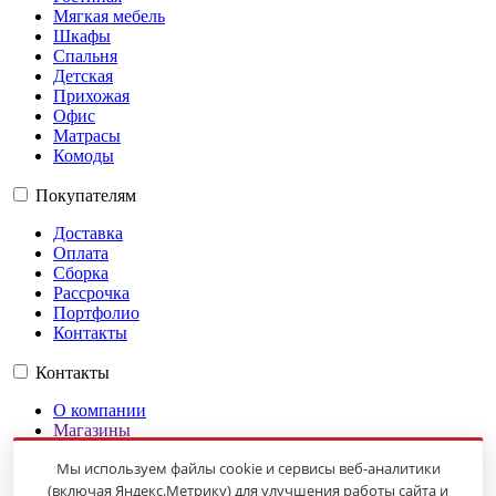
Мягкая мебель
Шкафы
Спальня
Детская
Прихожая
Офис
Матрасы
Комоды
Покупателям
Доставка
Оплата
Сборка
Рассрочка
Портфолио
Контакты
Контакты
О компании
Магазины
Гарантии
Мы используем файлы cookie и сервисы веб-аналитики
Оплата
(включая Яндекс.Метрику) для улучшения работы сайта и
Доставка