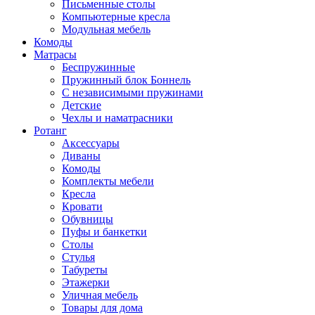
Письменные столы
Компьютерные кресла
Модульная мебель
Комоды
Матрасы
Беспружинные
Пружинный блок Боннель
С независимыми пружинами
Детские
Чехлы и наматрасники
Ротанг
Аксессуары
Диваны
Комоды
Комплекты мебели
Кресла
Кровати
Обувницы
Пуфы и банкетки
Столы
Стулья
Табуреты
Этажерки
Уличная мебель
Товары для дома