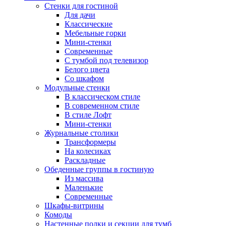
Стенки для гостиной
Для дачи
Классические
Мебельные горки
Мини-стенки
Современные
С тумбой под телевизор
Белого цвета
Со шкафом
Модульные стенки
В классическом стиле
В современном стиле
В стиле Лофт
Мини-стенки
Журнальные столики
Трансформеры
На колесиках
Раскладные
Обеденные группы в гостиную
Из массива
Маленькие
Современные
Шкафы-витрины
Комоды
Настенные полки и секции для тумб