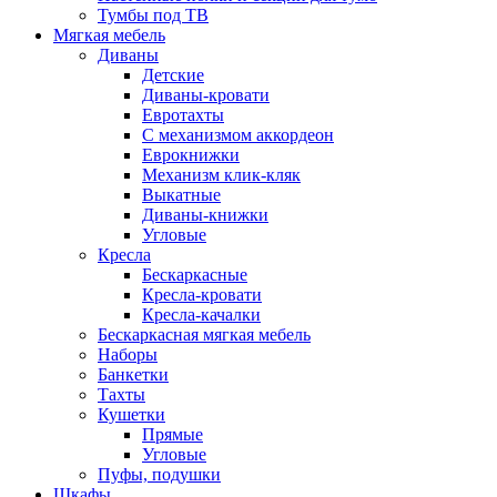
Тумбы под ТВ
Мягкая мебель
Диваны
Детские
Диваны-кровати
Евротахты
С механизмом аккордеон
Еврокнижки
Механизм клик-кляк
Выкатные
Диваны-книжки
Угловые
Кресла
Бескаркасные
Кресла-кровати
Кресла-качалки
Бескаркасная мягкая мебель
Наборы
Банкетки
Тахты
Кушетки
Прямые
Угловые
Пуфы, подушки
Шкафы