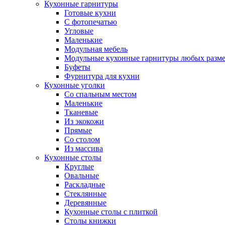
Кухонные гарнитуры
Готовые кухни
С фотопечатью
Угловые
Маленькие
Модульная мебель
Модульные кухонные гарнитуры любых разм
Буфеты
Фурнитура для кухни
Кухонные уголки
Со спальным местом
Маленькие
Тканевые
Из экокожи
Прямые
Со столом
Из массива
Кухонные столы
Круглые
Овальные
Раскладные
Стеклянные
Деревянные
Кухонные столы с плиткой
Столы книжки