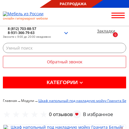
РАСПРОДАЖА
онлайн гипермаркет мебели
О нас
Контакты
8 (812) 703-88-57
Закладки
8-931-366-79-63
Благотворительность
Звоните с 9:00 до 20:00 ежедневно
Блог
Доставка
Сборка
Обратный звонок
Оплата
Рассрочка
Отзывы
КАТЕГОРИИ
Портфолио
Распродажа %
→
→
Главная
Модули
Шкаф напольный под накладную мойку Гранита Бел
Кухня
0 отзывов
Гостиная