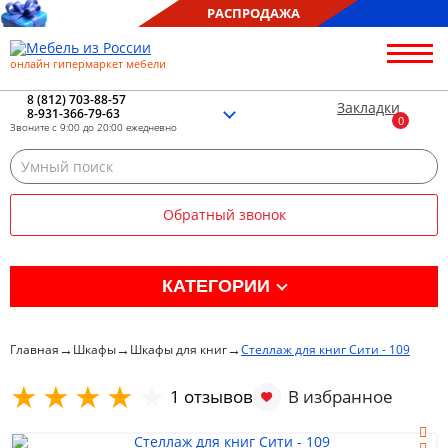
РАСПРОДАЖА
онлайн гипермаркет мебели
О нас
Контакты
8 (812) 703-88-57
Закладки
8-931-366-79-63
Благотворительность
Звоните с 9:00 до 20:00 ежедневно
Блог
Доставка
Сборка
Обратный звонок
Оплата
Рассрочка
Отзывы
КАТЕГОРИИ
Портфолио
Распродажа %
→
→
→
Главная
Шкафы
Шкафы для книг
Стеллаж для книг Сити - 109
Кухня
1 отзывов
Гостиная