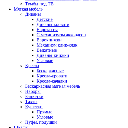
Тумбы под ТВ
Мягкая мебель
Диваны
Детские
Диваны-кровати
Евротахты
С механизмом аккордеон
Еврокнижки
Механизм клик-кляк
Выкатные
Диваны-книжки
Угловые
Кресла
Бескаркасные
Кресла-кровати
Кресла-качалки
Бескаркасная мягкая мебель
Наборы
Банкетки
Тахты
Кушетки
Прямые
Угловые
Пуфы, подушки
Шкафы