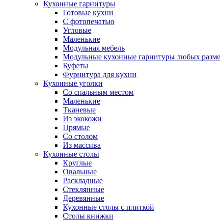
Кухонные гарнитуры
Готовые кухни
С фотопечатью
Угловые
Маленькие
Модульная мебель
Модульные кухонные гарнитуры любых разм
Буфеты
Фурнитура для кухни
Кухонные уголки
Со спальным местом
Маленькие
Тканевые
Из экокожи
Прямые
Со столом
Из массива
Кухонные столы
Круглые
Овальные
Раскладные
Стеклянные
Деревянные
Кухонные столы с плиткой
Столы книжки