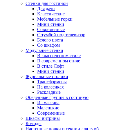
Стенки для гостиной
Для дачи
Классические
Мебельные горки
Мини-стенки
Современные
С тумбой под телевизор
Белого цвета
Со шкафом
Модульные стенки
В классическом стиле
В современном стиле
В стиле Лофт
Мини-стенки
Журнальные столики
Трансформеры
На колесиках
Раскладные
Обеденные группы в гостиную
Из массива
Маленькие
Современные
Шкафы-витрины
Комоды
Настенные полки и секции для тумб