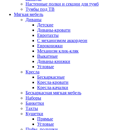
Настенные полки и секции для тумб
Тумбы под ТВ
Мягкая мебель
Диваны
Детские
Диваны-кровати
Евротахты
С механизмом аккордеон
Еврокнижки
Механизм клик-кляк
Выкатные
Диваны-книжки
Угловые
Кресла
Бескаркасные
Кресла-кровати
Кресла-качалки
Бескаркасная мягкая мебель
Наборы
Банкетки
Тахты
Кушетки
Прямые
Угловые
Пуфы, подушки