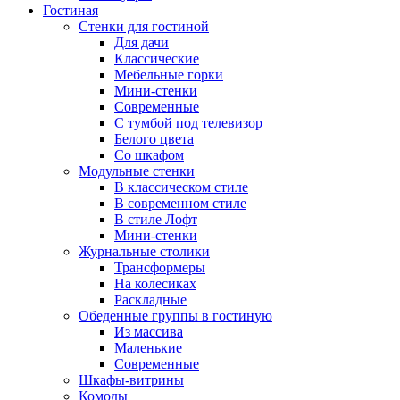
Гостиная
Стенки для гостиной
Для дачи
Классические
Мебельные горки
Мини-стенки
Современные
С тумбой под телевизор
Белого цвета
Со шкафом
Модульные стенки
В классическом стиле
В современном стиле
В стиле Лофт
Мини-стенки
Журнальные столики
Трансформеры
На колесиках
Раскладные
Обеденные группы в гостиную
Из массива
Маленькие
Современные
Шкафы-витрины
Комоды