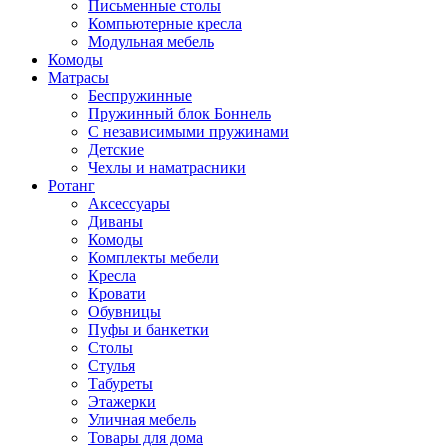
Письменные столы
Компьютерные кресла
Модульная мебель
Комоды
Матрасы
Беспружинные
Пружинный блок Боннель
С независимыми пружинами
Детские
Чехлы и наматрасники
Ротанг
Аксессуары
Диваны
Комоды
Комплекты мебели
Кресла
Кровати
Обувницы
Пуфы и банкетки
Столы
Стулья
Табуреты
Этажерки
Уличная мебель
Товары для дома