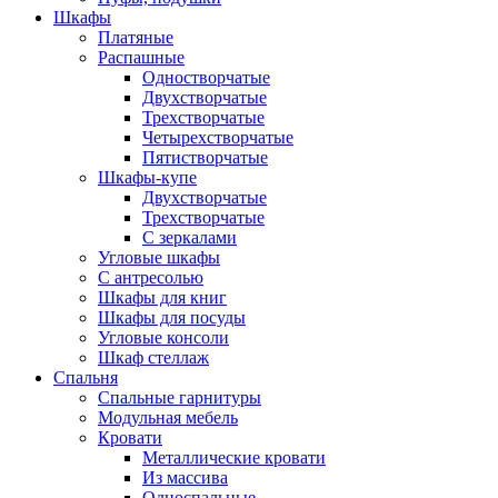
Шкафы
Платяные
Распашные
Одностворчатые
Двухстворчатые
Трехстворчатые
Четырехстворчатые
Пятистворчатые
Шкафы-купе
Двухстворчатые
Трехстворчатые
С зеркалами
Угловые шкафы
С антресолью
Шкафы для книг
Шкафы для посуды
Угловые консоли
Шкаф стеллаж
Спальня
Спальные гарнитуры
Модульная мебель
Кровати
Металлические кровати
Из массива
Односпальные