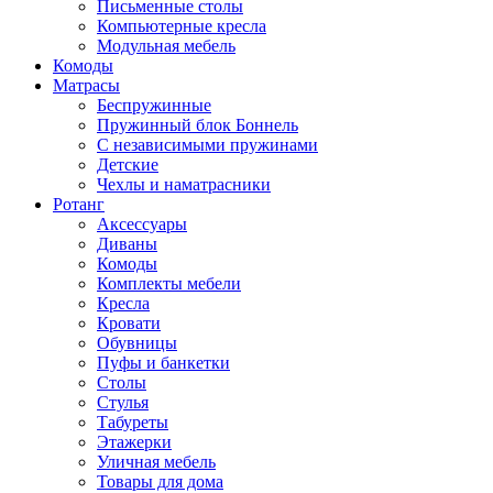
Письменные столы
Компьютерные кресла
Модульная мебель
Комоды
Матрасы
Беспружинные
Пружинный блок Боннель
С независимыми пружинами
Детские
Чехлы и наматрасники
Ротанг
Аксессуары
Диваны
Комоды
Комплекты мебели
Кресла
Кровати
Обувницы
Пуфы и банкетки
Столы
Стулья
Табуреты
Этажерки
Уличная мебель
Товары для дома