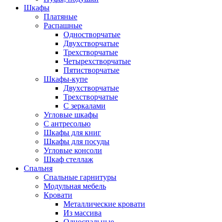
Шкафы
Платяные
Распашные
Одностворчатые
Двухстворчатые
Трехстворчатые
Четырехстворчатые
Пятистворчатые
Шкафы-купе
Двухстворчатые
Трехстворчатые
С зеркалами
Угловые шкафы
С антресолью
Шкафы для книг
Шкафы для посуды
Угловые консоли
Шкаф стеллаж
Спальня
Спальные гарнитуры
Модульная мебель
Кровати
Металлические кровати
Из массива
Односпальные