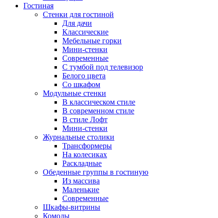
Гостиная
Стенки для гостиной
Для дачи
Классические
Мебельные горки
Мини-стенки
Современные
С тумбой под телевизор
Белого цвета
Со шкафом
Модульные стенки
В классическом стиле
В современном стиле
В стиле Лофт
Мини-стенки
Журнальные столики
Трансформеры
На колесиках
Раскладные
Обеденные группы в гостиную
Из массива
Маленькие
Современные
Шкафы-витрины
Комоды