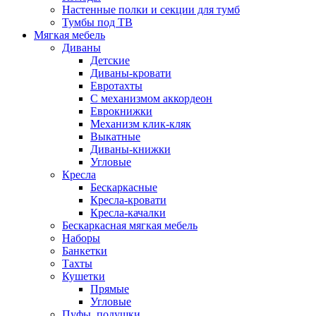
Настенные полки и секции для тумб
Тумбы под ТВ
Мягкая мебель
Диваны
Детские
Диваны-кровати
Евротахты
С механизмом аккордеон
Еврокнижки
Механизм клик-кляк
Выкатные
Диваны-книжки
Угловые
Кресла
Бескаркасные
Кресла-кровати
Кресла-качалки
Бескаркасная мягкая мебель
Наборы
Банкетки
Тахты
Кушетки
Прямые
Угловые
Пуфы, подушки