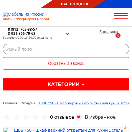
РАСПРОДАЖА
онлайн гипермаркет мебели
О нас
Контакты
8 (812) 703-88-57
Закладки
8-931-366-79-63
Благотворительность
Звоните с 9:00 до 20:00 ежедневно
Блог
Доставка
Сборка
Обратный звонок
Оплата
Рассрочка
Отзывы
КАТЕГОРИИ
Портфолио
Распродажа %
→
→
Главная
Модули
ШВБ 150 - Шкаф верхний открытый для кухни Эстель
Кухня
0 отзывов
Гостиная