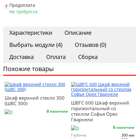
Офис
Предоплата
Не требуется
Комоды
Характеристики
Описание
Выбрать модули (4)
Отзывов (0)
Матрасы
Доставка
Оплата
Сборка
Похожие товары
Ротанг
Шкаф верхний стекло 300
ШВГС 600 Шкаф верхний
(ШВС 300)
горизонтальный со
В наличии
стеклом Софья Орех
Гварнели
В наличии
Глубина
300 мм