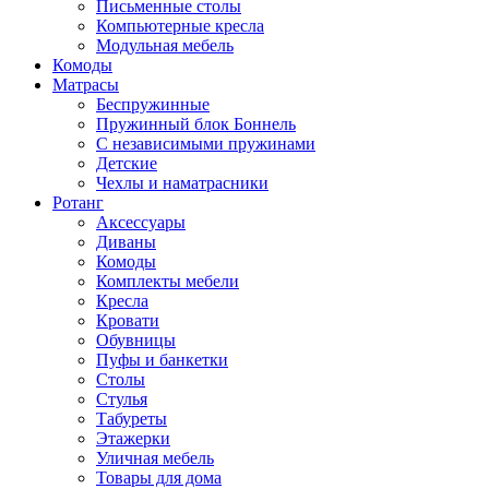
Письменные столы
Компьютерные кресла
Модульная мебель
Комоды
Матрасы
Беспружинные
Пружинный блок Боннель
С независимыми пружинами
Детские
Чехлы и наматрасники
Ротанг
Аксессуары
Диваны
Комоды
Комплекты мебели
Кресла
Кровати
Обувницы
Пуфы и банкетки
Столы
Стулья
Табуреты
Этажерки
Уличная мебель
Товары для дома