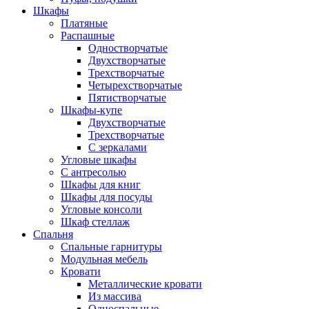
Шкафы
Платяные
Распашные
Одностворчатые
Двухстворчатые
Трехстворчатые
Четырехстворчатые
Пятистворчатые
Шкафы-купе
Двухстворчатые
Трехстворчатые
С зеркалами
Угловые шкафы
С антресолью
Шкафы для книг
Шкафы для посуды
Угловые консоли
Шкаф стеллаж
Спальня
Спальные гарнитуры
Модульная мебель
Кровати
Металлические кровати
Из массива
Односпальные