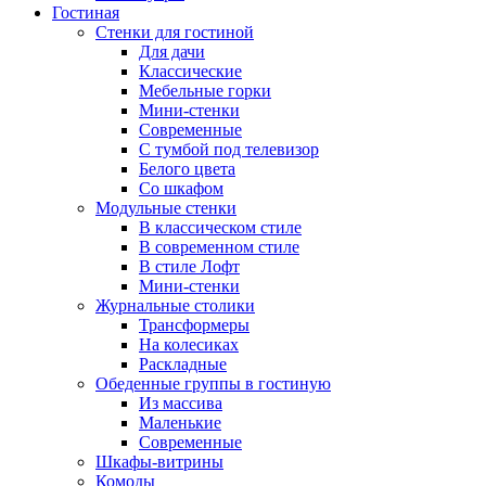
Гостиная
Стенки для гостиной
Для дачи
Классические
Мебельные горки
Мини-стенки
Современные
С тумбой под телевизор
Белого цвета
Со шкафом
Модульные стенки
В классическом стиле
В современном стиле
В стиле Лофт
Мини-стенки
Журнальные столики
Трансформеры
На колесиках
Раскладные
Обеденные группы в гостиную
Из массива
Маленькие
Современные
Шкафы-витрины
Комоды