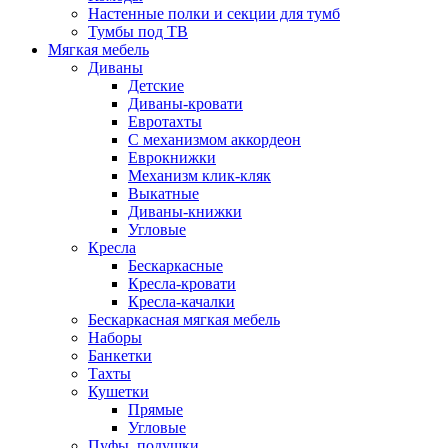
Настенные полки и секции для тумб
Тумбы под ТВ
Мягкая мебель
Диваны
Детские
Диваны-кровати
Евротахты
С механизмом аккордеон
Еврокнижки
Механизм клик-кляк
Выкатные
Диваны-книжки
Угловые
Кресла
Бескаркасные
Кресла-кровати
Кресла-качалки
Бескаркасная мягкая мебель
Наборы
Банкетки
Тахты
Кушетки
Прямые
Угловые
Пуфы, подушки