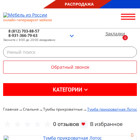
РАСПРОДАЖА
онлайн гипермаркет мебели
О нас
Контакты
8 (812) 703-88-57
Закладки
8-931-366-79-63
Благотворительность
Звоните с 9:00 до 20:00 ежедневно
Блог
Доставка
Сборка
Обратный звонок
Оплата
Рассрочка
Отзывы
КАТЕГОРИИ
Портфолио
Распродажа %
→
→
→
Главная
Спальня
Тумбы прикроватные
Тумба прикроватная Лотос
Кухня
0 отзывов
Гостиная