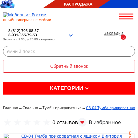
РАСПРОДАЖА
онлайн гипермаркет мебели
О нас
Контакты
8 (812) 703-88-57
Закладки
8-931-366-79-63
Благотворительность
Звоните с 9:00 до 20:00 ежедневно
Блог
Доставка
Сборка
Обратный звонок
Оплата
Рассрочка
Отзывы
КАТЕГОРИИ
Портфолио
Распродажа %
→
→
→
Главная
Спальня
Тумбы прикроватные
СВ-04 Тумба прикроватная 
Кухня
0 отзывов
Гостиная