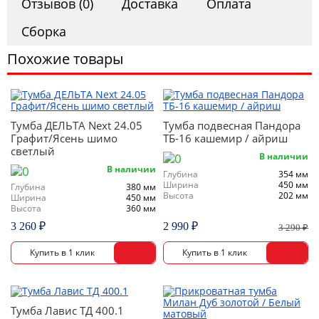
Отзывов (0)
Доставка
Оплата
Сборка
Похожие товары
Тумба ДЕЛЬТА Next 24.05
Тумба подвесная Пандора
Графит/Ясень шимо
ТБ-16 кашемир / айриш
светлый
В наличии
В наличии
Глубина
354 мм
Ширина
450 мм
Глубина
380 мм
Высота
202 мм
Ширина
450 мм
Высота
360 мм
3 260 ₽
2 990 ₽
3 290 ₽
Тумба Лавис ТД 400.1