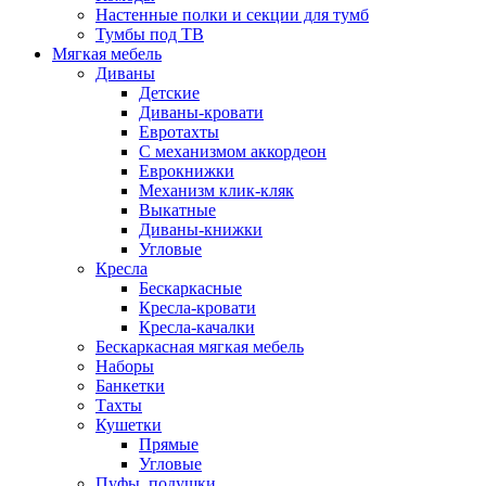
Настенные полки и секции для тумб
Тумбы под ТВ
Мягкая мебель
Диваны
Детские
Диваны-кровати
Евротахты
С механизмом аккордеон
Еврокнижки
Механизм клик-кляк
Выкатные
Диваны-книжки
Угловые
Кресла
Бескаркасные
Кресла-кровати
Кресла-качалки
Бескаркасная мягкая мебель
Наборы
Банкетки
Тахты
Кушетки
Прямые
Угловые
Пуфы, подушки