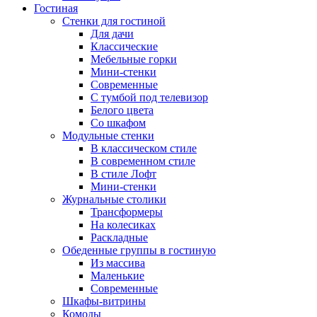
Гостиная
Стенки для гостиной
Для дачи
Классические
Мебельные горки
Мини-стенки
Современные
С тумбой под телевизор
Белого цвета
Со шкафом
Модульные стенки
В классическом стиле
В современном стиле
В стиле Лофт
Мини-стенки
Журнальные столики
Трансформеры
На колесиках
Раскладные
Обеденные группы в гостиную
Из массива
Маленькие
Современные
Шкафы-витрины
Комоды