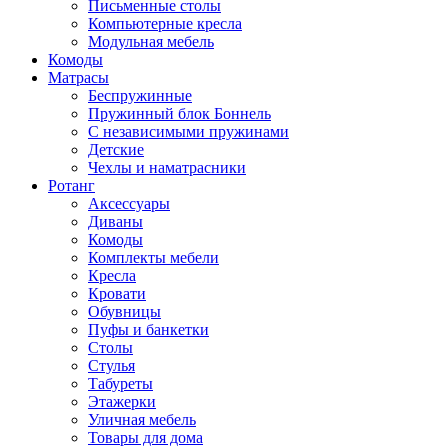
Письменные столы
Компьютерные кресла
Модульная мебель
Комоды
Матрасы
Беспружинные
Пружинный блок Боннель
С независимыми пружинами
Детские
Чехлы и наматрасники
Ротанг
Аксессуары
Диваны
Комоды
Комплекты мебели
Кресла
Кровати
Обувницы
Пуфы и банкетки
Столы
Стулья
Табуреты
Этажерки
Уличная мебель
Товары для дома