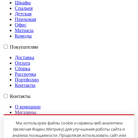
Шкафы
Спальня
Детская
Прихожая
Офис
Матрасы
Комоды
Покупателям
Доставка
Оплата
Сборка
Рассрочка
Портфолио
Контакты
Контакты
О компании
Магазины
Гарантии
Мы используем файлы cookie и сервисы веб-аналитики
Оплата
Доставка
(включая Яндекс.Метрику) для улучшения работы сайта и
Карта сайта
анализа посещаемости. Продолжая использовать сайт или