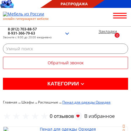
РАСПРОДАЖА
онлайн гипермаркет мебели
О нас
Контакты
8 (812) 703-88-57
Закладки
8-931-366-79-63
Благотворительность
Звоните с 9:00 до 20:00 ежедневно
Блог
Доставка
Сборка
Обратный звонок
Оплата
Рассрочка
Отзывы
КАТЕГОРИИ
Портфолио
Распродажа %
→
→
→
Главная
Шкафы
Распашные
Пенал для одежды Орхидея
Кухня
0 отзывов
Гостиная