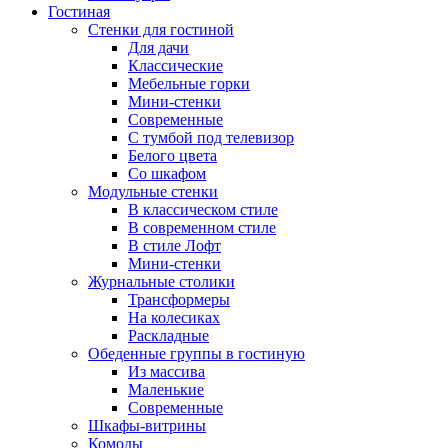
Гостиная
Стенки для гостиной
Для дачи
Классические
Мебельные горки
Мини-стенки
Современные
С тумбой под телевизор
Белого цвета
Со шкафом
Модульные стенки
В классическом стиле
В современном стиле
В стиле Лофт
Мини-стенки
Журнальные столики
Трансформеры
На колесиках
Раскладные
Обеденные группы в гостиную
Из массива
Маленькие
Современные
Шкафы-витрины
Комоды