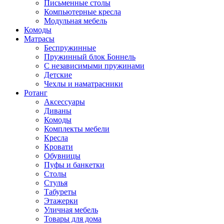
Письменные столы
Компьютерные кресла
Модульная мебель
Комоды
Матрасы
Беспружинные
Пружинный блок Боннель
С независимыми пружинами
Детские
Чехлы и наматрасники
Ротанг
Аксессуары
Диваны
Комоды
Комплекты мебели
Кресла
Кровати
Обувницы
Пуфы и банкетки
Столы
Стулья
Табуреты
Этажерки
Уличная мебель
Товары для дома