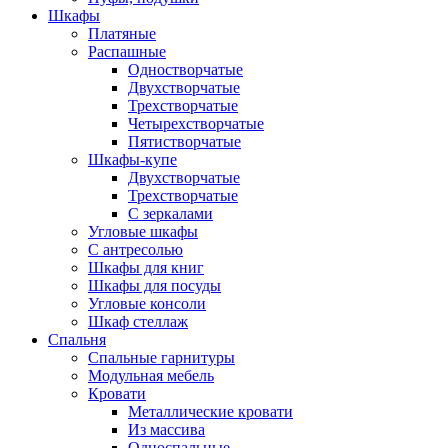
Шкафы
Платяные
Распашные
Одностворчатые
Двухстворчатые
Трехстворчатые
Четырехстворчатые
Пятистворчатые
Шкафы-купе
Двухстворчатые
Трехстворчатые
С зеркалами
Угловые шкафы
С антресолью
Шкафы для книг
Шкафы для посуды
Угловые консоли
Шкаф стеллаж
Спальня
Спальные гарнитуры
Модульная мебель
Кровати
Металлические кровати
Из массива
Односпальные