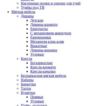
Настенные полки и секции для тумб
Тумбы под ТВ
Мягкая мебель
Диваны
Детские
Диваны-кровати
Евротахты
С механизмом аккордеон
Еврокнижки
Механизм клик-кляк
Выкатные
Диваны-книжки
Угловые
Кресла
Бескаркасные
Кресла-кровати
Кресла-качалки
Бескаркасная мягкая мебель
Наборы
Банкетки
Тахты
Кушетки
Прямые
Угловые
Пуфы, подушки