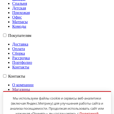
Спальня
Детская
Прихожая
Офис
Матрасы
Комоды
Покупателям
Доставка
Оплата
Сборка
Рассрочка
Портфолио
Контакты
Контакты
О компании
Магазины
Гарантии
Мы используем файлы cookie и сервисы веб-аналитики
Оплата
Доставка
(включая Яндекс.Метрику) для улучшения работы сайта и
Карта сайта
анализа посещаемости. Продолжая использовать сайт или
Политика обработки персональных данных
нажимая «Принять», вы соглашаетесь с
Политикой