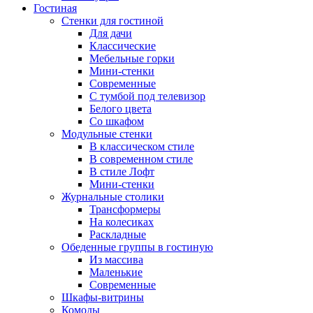
Гостиная
Стенки для гостиной
Для дачи
Классические
Мебельные горки
Мини-стенки
Современные
С тумбой под телевизор
Белого цвета
Со шкафом
Модульные стенки
В классическом стиле
В современном стиле
В стиле Лофт
Мини-стенки
Журнальные столики
Трансформеры
На колесиках
Раскладные
Обеденные группы в гостиную
Из массива
Маленькие
Современные
Шкафы-витрины
Комоды