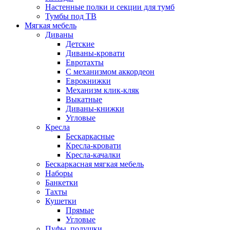
Настенные полки и секции для тумб
Тумбы под ТВ
Мягкая мебель
Диваны
Детские
Диваны-кровати
Евротахты
С механизмом аккордеон
Еврокнижки
Механизм клик-кляк
Выкатные
Диваны-книжки
Угловые
Кресла
Бескаркасные
Кресла-кровати
Кресла-качалки
Бескаркасная мягкая мебель
Наборы
Банкетки
Тахты
Кушетки
Прямые
Угловые
Пуфы, подушки