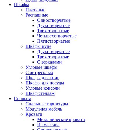
Шкафы
Платяные
Распашные
Одностворчатые
Двухстворчатые
Трехстворчатые
Четырехстворчатые
Пятистворчатые
Шкафы-купе
Двухстворчатые
Трехстворчатые
С зеркалами
Угловые шкафы
С антресолью
Шкафы для книг
Шкафы для посуды
Угловые консоли
Шкаф стеллаж
Спальня
Спальные гарнитуры
Модульная мебель
Кровати
Металлические кровати
Из массива
Односпальные