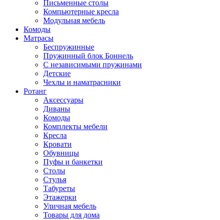
Письменные столы
Компьютерные кресла
Модульная мебель
Комоды
Матрасы
Беспружинные
Пружинный блок Боннель
С независимыми пружинами
Детские
Чехлы и наматрасники
Ротанг
Аксессуары
Диваны
Комоды
Комплекты мебели
Кресла
Кровати
Обувницы
Пуфы и банкетки
Столы
Стулья
Табуреты
Этажерки
Уличная мебель
Товары для дома