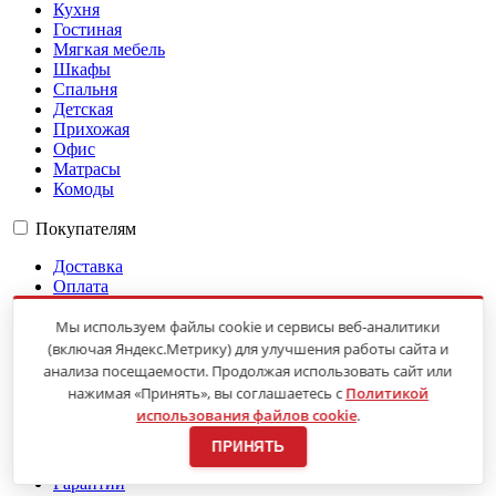
Кухня
Гостиная
Мягкая мебель
Шкафы
Спальня
Детская
Прихожая
Офис
Матрасы
Комоды
Покупателям
Доставка
Оплата
Сборка
Мы используем файлы cookie и сервисы веб-аналитики
Рассрочка
Портфолио
(включая Яндекс.Метрику) для улучшения работы сайта и
Контакты
анализа посещаемости. Продолжая использовать сайт или
нажимая «Принять», вы соглашаетесь с
Политикой
Контакты
использования файлов cookie
.
О компании
ПРИНЯТЬ
Магазины
Гарантии