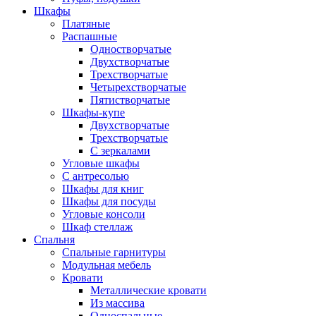
Шкафы
Платяные
Распашные
Одностворчатые
Двухстворчатые
Трехстворчатые
Четырехстворчатые
Пятистворчатые
Шкафы-купе
Двухстворчатые
Трехстворчатые
С зеркалами
Угловые шкафы
С антресолью
Шкафы для книг
Шкафы для посуды
Угловые консоли
Шкаф стеллаж
Спальня
Спальные гарнитуры
Модульная мебель
Кровати
Металлические кровати
Из массива
Односпальные