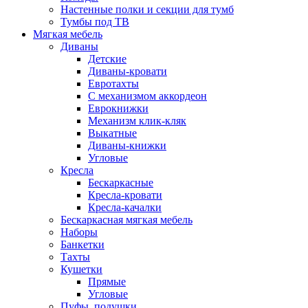
Настенные полки и секции для тумб
Тумбы под ТВ
Мягкая мебель
Диваны
Детские
Диваны-кровати
Евротахты
С механизмом аккордеон
Еврокнижки
Механизм клик-кляк
Выкатные
Диваны-книжки
Угловые
Кресла
Бескаркасные
Кресла-кровати
Кресла-качалки
Бескаркасная мягкая мебель
Наборы
Банкетки
Тахты
Кушетки
Прямые
Угловые
Пуфы, подушки