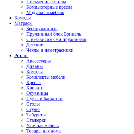
Письменные столы
Компьютерные кресла
Модульная мебель
Комоды
Матрасы
Беспружинные
Пружинный блок Боннель
С независимыми пружинами
Детские
Чехлы и наматрасники
Ротанг
Аксессуары
Диваны
Комоды
Комплекты мебели
Кресла
Кровати
Обувницы
Пуфы и банкетки
Столы
Стулья
Табуреты
Этажерки
Уличная мебель
Товары для дома