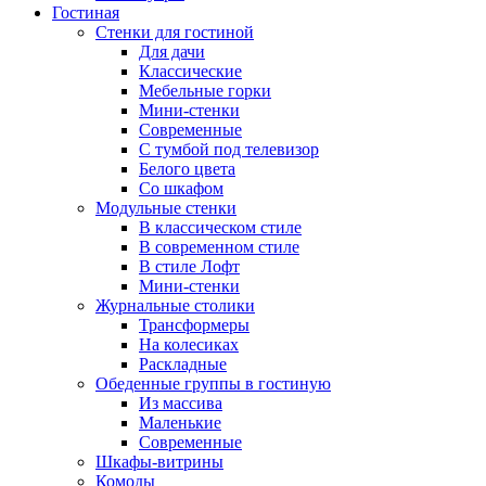
Гостиная
Стенки для гостиной
Для дачи
Классические
Мебельные горки
Мини-стенки
Современные
С тумбой под телевизор
Белого цвета
Со шкафом
Модульные стенки
В классическом стиле
В современном стиле
В стиле Лофт
Мини-стенки
Журнальные столики
Трансформеры
На колесиках
Раскладные
Обеденные группы в гостиную
Из массива
Маленькие
Современные
Шкафы-витрины
Комоды