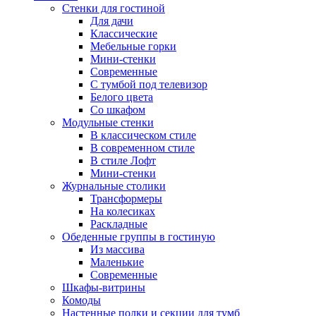
Стенки для гостиной
Для дачи
Классические
Мебельные горки
Мини-стенки
Современные
С тумбой под телевизор
Белого цвета
Со шкафом
Модульные стенки
В классическом стиле
В современном стиле
В стиле Лофт
Мини-стенки
Журнальные столики
Трансформеры
На колесиках
Раскладные
Обеденные группы в гостиную
Из массива
Маленькие
Современные
Шкафы-витрины
Комоды
Настенные полки и секции для тумб