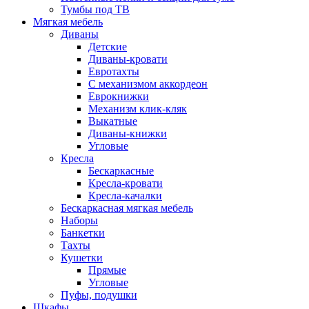
Тумбы под ТВ
Мягкая мебель
Диваны
Детские
Диваны-кровати
Евротахты
С механизмом аккордеон
Еврокнижки
Механизм клик-кляк
Выкатные
Диваны-книжки
Угловые
Кресла
Бескаркасные
Кресла-кровати
Кресла-качалки
Бескаркасная мягкая мебель
Наборы
Банкетки
Тахты
Кушетки
Прямые
Угловые
Пуфы, подушки
Шкафы