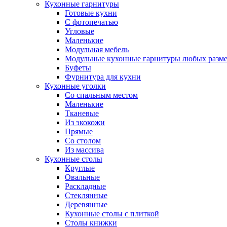
Кухонные гарнитуры
Готовые кухни
С фотопечатью
Угловые
Маленькие
Модульная мебель
Модульные кухонные гарнитуры любых разм
Буфеты
Фурнитура для кухни
Кухонные уголки
Со спальным местом
Маленькие
Тканевые
Из экокожи
Прямые
Со столом
Из массива
Кухонные столы
Круглые
Овальные
Раскладные
Стеклянные
Деревянные
Кухонные столы с плиткой
Столы книжки