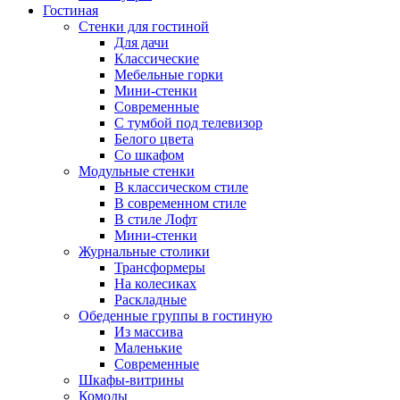
Гостиная
Стенки для гостиной
Для дачи
Классические
Мебельные горки
Мини-стенки
Современные
С тумбой под телевизор
Белого цвета
Со шкафом
Модульные стенки
В классическом стиле
В современном стиле
В стиле Лофт
Мини-стенки
Журнальные столики
Трансформеры
На колесиках
Раскладные
Обеденные группы в гостиную
Из массива
Маленькие
Современные
Шкафы-витрины
Комоды