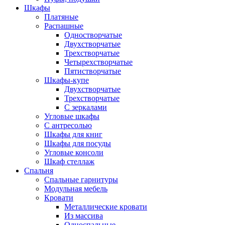
Шкафы
Платяные
Распашные
Одностворчатые
Двухстворчатые
Трехстворчатые
Четырехстворчатые
Пятистворчатые
Шкафы-купе
Двухстворчатые
Трехстворчатые
С зеркалами
Угловые шкафы
С антресолью
Шкафы для книг
Шкафы для посуды
Угловые консоли
Шкаф стеллаж
Спальня
Спальные гарнитуры
Модульная мебель
Кровати
Металлические кровати
Из массива
Односпальные