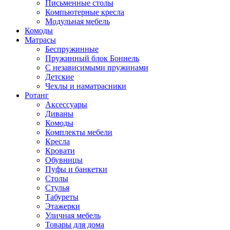
Письменные столы
Компьютерные кресла
Модульная мебель
Комоды
Матрасы
Беспружинные
Пружинный блок Боннель
С независимыми пружинами
Детские
Чехлы и наматрасники
Ротанг
Аксессуары
Диваны
Комоды
Комплекты мебели
Кресла
Кровати
Обувницы
Пуфы и банкетки
Столы
Стулья
Табуреты
Этажерки
Уличная мебель
Товары для дома