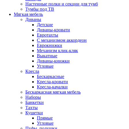
Настенные полки и секции для тумб
Тумбы под ТВ
Мягкая мебель
Диваны
Детские
Диваны-кровати
Евротахты
С механизмом аккордеон
Еврокнижки
Механизм клик-кляк
Выкатные
Диваны-книжки
Угловые
Кресла
Бескаркасные
Кресла-кровати
Кресла-качалки
Бескаркасная мягкая мебель
Наборы
Банкетки
Тахты
Кушетки
Прямые
Угловые
Пуфы, подушки