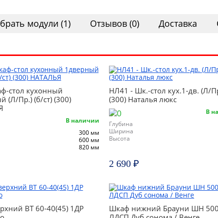
брать модули (1)
Отзывов (0)
Доставка
ф-стол кухонный
НЛ41 - Шк.-стол кух.1-дв. (Л/Пр
 (Л/Пр.) (б/ст) (300)
(300) Наталья люкс
Я
В н
В наличии
Глубина
Ширина
300 мм
Высота
600 мм
820 мм
2 690 ₽
рхний ВТ 60-40(45) 1ДР
Шкаф нижний Брауни ШН 50
о
ЛДСП Дуб сонома / Венге