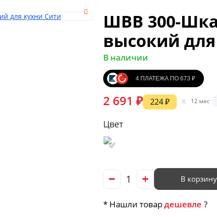
ШВВ 300-Шк
высокий для
В наличии
4 ПЛАТЕЖА ПО 673 ₽
2 691 ₽
x
224 ₽
12 мес
Цвет
В корзину
* Нашли товар
дешевле
?