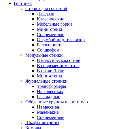
Гостиная
Стенки для гостиной
Для дачи
Классические
Мебельные горки
Мини-стенки
Современные
С тумбой под телевизор
Белого цвета
Со шкафом
Модульные стенки
В классическом стиле
В современном стиле
В стиле Лофт
Мини-стенки
Журнальные столики
Трансформеры
На колесиках
Раскладные
Обеденные группы в гостиную
Из массива
Маленькие
Современные
Шкафы-витрины
Комоды