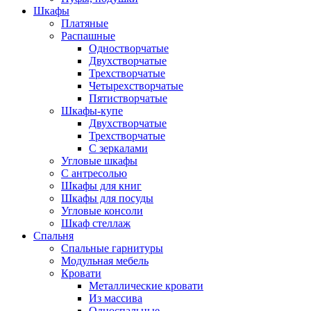
Шкафы
Платяные
Распашные
Одностворчатые
Двухстворчатые
Трехстворчатые
Четырехстворчатые
Пятистворчатые
Шкафы-купе
Двухстворчатые
Трехстворчатые
С зеркалами
Угловые шкафы
С антресолью
Шкафы для книг
Шкафы для посуды
Угловые консоли
Шкаф стеллаж
Спальня
Спальные гарнитуры
Модульная мебель
Кровати
Металлические кровати
Из массива
Односпальные