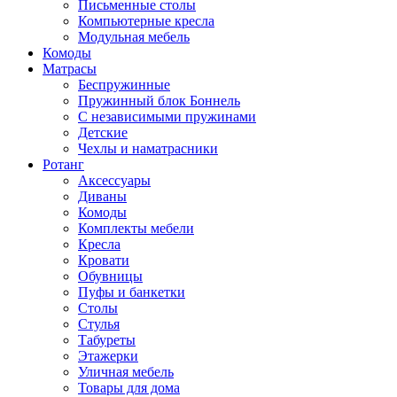
Письменные столы
Компьютерные кресла
Модульная мебель
Комоды
Матрасы
Беспружинные
Пружинный блок Боннель
С независимыми пружинами
Детские
Чехлы и наматрасники
Ротанг
Аксессуары
Диваны
Комоды
Комплекты мебели
Кресла
Кровати
Обувницы
Пуфы и банкетки
Столы
Стулья
Табуреты
Этажерки
Уличная мебель
Товары для дома