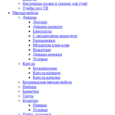
Настенные полки и секции для тумб
Тумбы под ТВ
Мягкая мебель
Диваны
Детские
Диваны-кровати
Евротахты
С механизмом аккордеон
Еврокнижки
Механизм клик-кляк
Выкатные
Диваны-книжки
Угловые
Кресла
Бескаркасные
Кресла-кровати
Кресла-качалки
Бескаркасная мягкая мебель
Наборы
Банкетки
Тахты
Кушетки
Прямые
Угловые
Пуфы, подушки