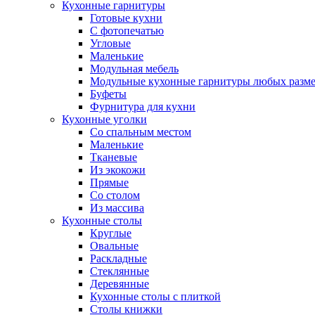
Кухонные гарнитуры
Готовые кухни
С фотопечатью
Угловые
Маленькие
Модульная мебель
Модульные кухонные гарнитуры любых разм
Буфеты
Фурнитура для кухни
Кухонные уголки
Со спальным местом
Маленькие
Тканевые
Из экокожи
Прямые
Со столом
Из массива
Кухонные столы
Круглые
Овальные
Раскладные
Стеклянные
Деревянные
Кухонные столы с плиткой
Столы книжки