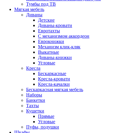
Тумбы под ТВ
Мягкая мебель
Диваны
Детские
Диваны-кровати
Евротахты
С механизмом аккордеон
Еврокнижки
Механизм клик-кляк
Выкатные
Диваны-книжки
Угловые
Кресла
Бескаркасные
Кресла-кровати
Кресла-качалки
Бескаркасная мягкая мебель
Наборы
Банкетки
Тахты
Кушетки
Прямые
Угловые
Пуфы, подушки
Шкафы