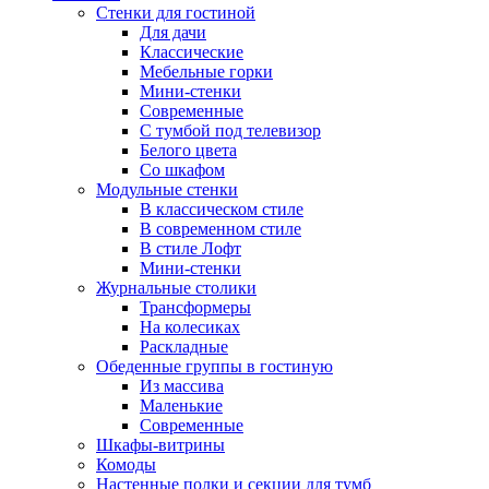
Стенки для гостиной
Для дачи
Классические
Мебельные горки
Мини-стенки
Современные
С тумбой под телевизор
Белого цвета
Со шкафом
Модульные стенки
В классическом стиле
В современном стиле
В стиле Лофт
Мини-стенки
Журнальные столики
Трансформеры
На колесиках
Раскладные
Обеденные группы в гостиную
Из массива
Маленькие
Современные
Шкафы-витрины
Комоды
Настенные полки и секции для тумб