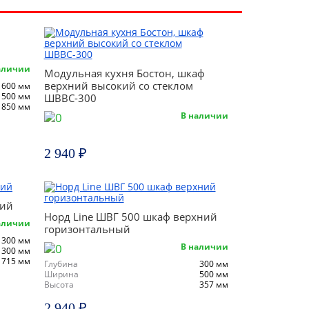
аличии
Модульная кухня Бостон, шкаф
верхний высокий со стеклом
600 мм
500 мм
ШВВС-300
850 мм
В наличии
2 940 ₽
ний
Норд Line ШВГ 500 шкаф верхний
аличии
горизонтальный
300 мм
В наличии
300 мм
715 мм
Глубина
300 мм
Ширина
500 мм
Высота
357 мм
2 940 ₽