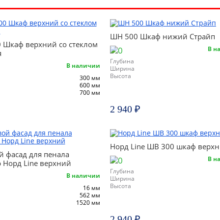
ШН 500 Шкаф нижий Страйп
 Шкаф верхний со стеклом
В н
я
Глубина
В наличии
Ширина
Высота
300 мм
600 мм
700 мм
2 940 ₽
Норд Line ШВ 300 шкаф верх
й фасад для пенала
В н
 Норд Line верхний
Глубина
В наличии
Ширина
Высота
16 мм
562 мм
1520 мм
2 940 ₽