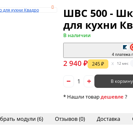
ШВС 500 - Ш
для кухни К
В наличии
4 платежа 
2 940 ₽
x
245 ₽
12 мес
В корзину
* Нашли товар
дешевле
?
брать модули (6)
Отзывов (0)
Доставка