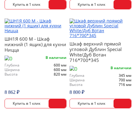
ШН1Я 600 М - Шкаф
Шкаф верхний прямой
нижний (1 ящик) для кухни
угловой Дублин Special
Ницца
White/Дуб Вотан
В наличии
716*700*345
Глубина
600 мм
В наличии
Ширина
600 мм
Высота
820 мм
Глубина
345 мм
Ширина
700 мм
Высота
716 мм
8 862 ₽
8 800 ₽