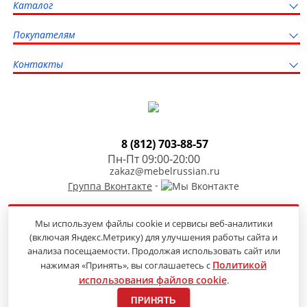
Каталог
Покупателям
Контакты
8 (812) 703-88-57
Пн-Пт 09:00-20:00
zakaz@mebelrussian.ru
-
Группа Вконтакте
Мы используем файлы cookie и сервисы веб-аналитики
(включая Яндекс.Метрику) для улучшения работы сайта и
Продвижение сайта
анализа посещаемости. Продолжая использовать сайт или
Политикой
нажимая «Принять», вы соглашаетесь с
использования файлов cookie
.
© 2014-2026 «Мебель из России» —
онлайн-гипермаркет недорогой мебели
ПРИНЯТЬ