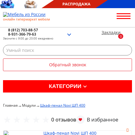
РАСПРОДАЖА
онлайн гипермаркет мебели
О нас
Контакты
8 (812) 703-88-57
Закладки
8-931-366-79-63
Благотворительность
Звоните с 9:00 до 20:00 ежедневно
Блог
Доставка
Сборка
Обратный звонок
Оплата
Рассрочка
Отзывы
КАТЕГОРИИ
Портфолио
Распродажа %
→
→
Главная
Модули
Шкаф-пенал Novi ШП 400
Кухня
0 отзывов
Гостиная