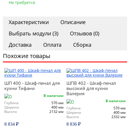
Офис
Не требуется
Характеристики
Описание
Комоды
Выбрать модули (3)
Отзывов (0)
Доставка
Оплата
Сборка
Матрасы
Похожие товары
Ротанг
ШП 400 - Шкаф-пенал для
ШПВ 402 - Шкаф-пенал
кухни Тифани
высокий для кухни
Валерия
В наличии
В наличии
Глубина
570 мм
Ширина
400 мм
Глубина
570 мм
Высота
2132 мм
Ширина
400 мм
Высота
2332 мм
8 834 ₽
8 836 ₽