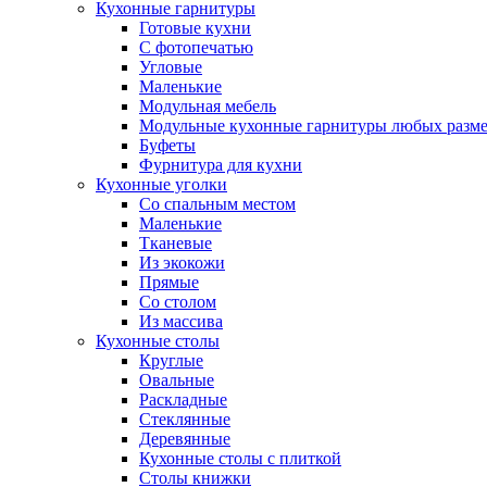
Кухонные гарнитуры
Готовые кухни
С фотопечатью
Угловые
Маленькие
Модульная мебель
Модульные кухонные гарнитуры любых разм
Буфеты
Фурнитура для кухни
Кухонные уголки
Со спальным местом
Маленькие
Тканевые
Из экокожи
Прямые
Со столом
Из массива
Кухонные столы
Круглые
Овальные
Раскладные
Стеклянные
Деревянные
Кухонные столы с плиткой
Столы книжки