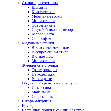
Стенки для гостиной
Для дачи
Классические
Мебельные горки
Мини-стенки
Современные
С тумбой под телевизор
Белого цвета
Со шкафом
Модульные стенки
В классическом стиле
В современном стиле
В стиле Лофт
Мини-стенки
Журнальные столики
Трансформеры
На колесиках
Раскладные
Обеденные группы в гостиную
Из массива
Маленькие
Современные
Шкафы-витрины
Комоды
Настенные полки и секции для тумб