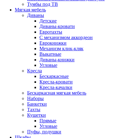
Тумбы под ТВ
Мягкая мебель
Диваны
Детские
Диваны-кровати
Евротахты
С механизмом аккордеон
Еврокнижки
Механизм клик-кляк
Выкатные
Диваны-книжки
Угловые
Кресла
Бескаркасные
Кресла-кровати
Кресла-качалки
Бескаркасная мягкая мебель
Наборы
Банкетки
Тахты
Кушетки
Прямые
Угловые
Пуфы, подушки
Шкафы