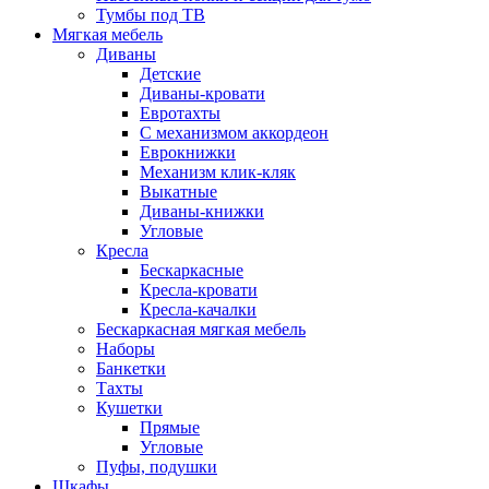
Тумбы под ТВ
Мягкая мебель
Диваны
Детские
Диваны-кровати
Евротахты
С механизмом аккордеон
Еврокнижки
Механизм клик-кляк
Выкатные
Диваны-книжки
Угловые
Кресла
Бескаркасные
Кресла-кровати
Кресла-качалки
Бескаркасная мягкая мебель
Наборы
Банкетки
Тахты
Кушетки
Прямые
Угловые
Пуфы, подушки
Шкафы