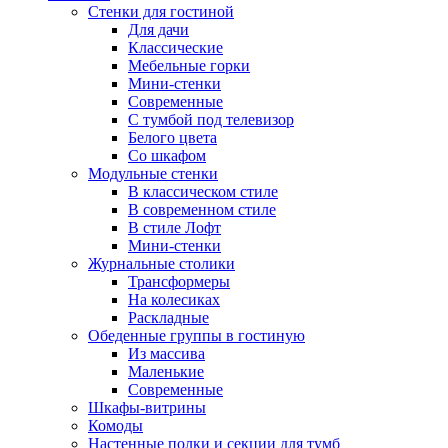
Стенки для гостиной
Для дачи
Классические
Мебельные горки
Мини-стенки
Современные
С тумбой под телевизор
Белого цвета
Со шкафом
Модульные стенки
В классическом стиле
В современном стиле
В стиле Лофт
Мини-стенки
Журнальные столики
Трансформеры
На колесиках
Раскладные
Обеденные группы в гостиную
Из массива
Маленькие
Современные
Шкафы-витрины
Комоды
Настенные полки и секции для тумб