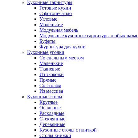
Кухонные гарнитуры
Готовые кухни
С фотопечатью
Угловые
Маленькие
Модульная мебель
Модульные кухонные гарнитуры любых разм
Буфеты
Фурнитура для кухни
Кухонные уголки
Со спальным местом
Маленькие
Тканевые
Из экокожи
Прямые
Со столом
Из массива
Кухонные столы
Круглые
Овальные
Раскладные
Стеклянные
Деревянные
Кухонные столы с плиткой
Столы книжки