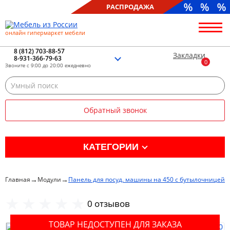
РАСПРОДАЖА
онлайн гипермаркет мебели
О нас
Контакты
8 (812) 703-88-57
Закладки
8-931-366-79-63
Благотворительность
Звоните с 9:00 до 20:00 ежедневно
Блог
Доставка
Сборка
Обратный звонок
Оплата
Рассрочка
Отзывы
КАТЕГОРИИ
Портфолио
Распродажа %
→
→
Главная
Модули
Панель для посуд. машины на 450 с бутылочницей н
Кухня
0 отзывов
ТОВАР НЕДОСТУПЕН ДЛЯ ЗАКАЗА
Гостиная