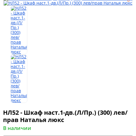
Мягкая мебель
Шкафы
Спальня
Детская
НЛ52 - Шкаф наст.1-дв.(Л/Пр.) (300) лев/
Прихожая
прав Наталья люкс
В наличии