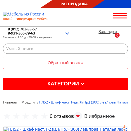
РАСПРОДАЖА
онлайн гипермаркет мебели
О нас
Контакты
8 (812) 703-88-57
Закладки
8-931-366-79-63
Благотворительность
Звоните с 9:00 до 20:00 ежедневно
Блог
Доставка
Сборка
Обратный звонок
Оплата
Рассрочка
Отзывы
КАТЕГОРИИ
Портфолио
Распродажа %
→
→
Главная
Модули
НЛ52 - Шкаф наст.1-дв.(Л/Пр.) (300) лев/прав Наталь
Кухня
0 отзывов
Гостиная