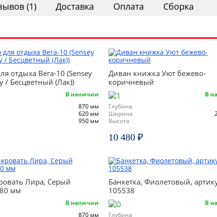
зывов (1)
Доставка
Оплата
Сборка
ля отдыха Вега-10 (Sensey
Диван книжка Уют бежево-
ey / Бесцветный (Лак))
коричневый
В наличии
В н
870 мм
Глубина
620 мм
Ширина
950 мм
Высота
10 480 ₽
ровать Лира, Серый
Банкетка, Фиолетовый, артик
80 мм
105538
В наличии
В н
870 мм
Глубина