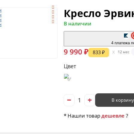
Кресло Эрви
В наличии
4 платежа п
9 990 ₽
x
833 ₽
12 мес
Цвет
В корзину
* Нашли товар
дешевле
?