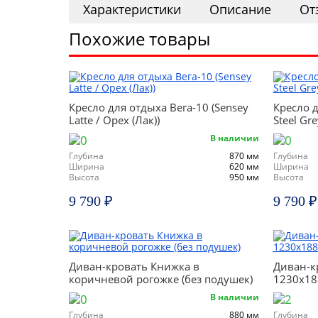
Характеристики
Описание
От
Похожие товары
Кресло для отдыха Вега-10 (Sensey
Кресло д
Latte / Орех (Лак))
Steel Gr
В наличии
Глубина
870 мм
Глубина
Ширина
620 мм
Ширина
Высота
950 мм
Высота
9 790 ₽
9 790 ₽
Диван-кровать Книжка в
Диван-к
коричневой рогожке (без подушек)
1230х18
В наличии
Глубина
880 мм
Глубина