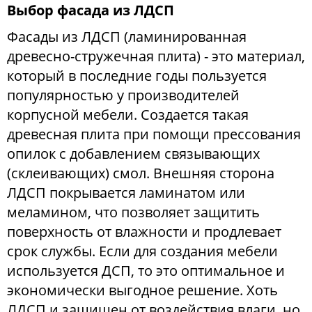
Выбор фасада из ЛДСП
Фасады из ЛДСП (ламинированная
Мягкая мебель
древесно-стружечная плита) - это материал,
который в последние годы пользуется
популярностью у производителей
Шкафы
корпусной мебели. Создается такая
древесная плита при помощи прессования
опилок с добавлением связывающих
Спальня
(склеивающих) смол. Внешняя сторона
ЛДСП покрывается ламинатом или
Детская
меламином, что позволяет защитить
поверхность от влажности и продлевает
срок службы. Если для создания мебели
Прихожая
используется ДСП, то это оптимальное и
экономически выгодное решение. Хоть
ЛДСП и защищен от воздействия влаги, но