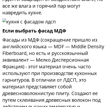
Офис
все же влага и горячий пар могут
навредить кухне.
Комоды
Если выбрать фасад МДФ
Матрасы
Фасады из МДФ (сокращение пришло из
английского языка — MDF — Middle Density
Fiberboard, но есть и русскоязычный
Ротанг
эквивалент — Мелко Дисперсионная
Фракция) - этот материал очень часто
используют при производстве кухонных
гарнитуров. В отличии от ЛДСП, это
материал представляет собой
древесноволокнистую плиту. Создают ее
путем склеивания древесных волокон под
действием высоких температур и