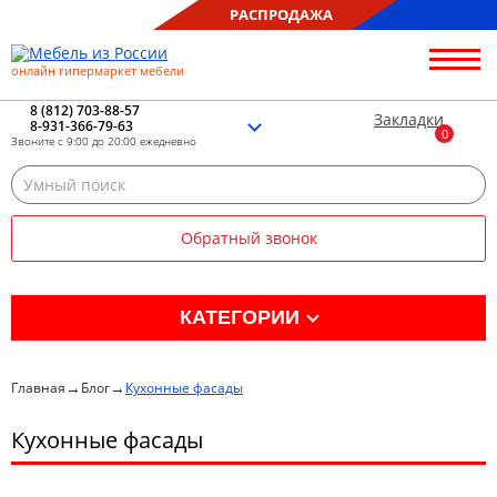
РАСПРОДАЖА
онлайн гипермаркет мебели
О нас
Контакты
8 (812) 703-88-57
Закладки
8-931-366-79-63
Благотворительность
Звоните с 9:00 до 20:00 ежедневно
Блог
Доставка
Сборка
Обратный звонок
Оплата
Рассрочка
Отзывы
КАТЕГОРИИ
Портфолио
Распродажа %
→
→
Главная
Блог
Кухонные фасады
Кухня
Кухонные фасады
Гостиная