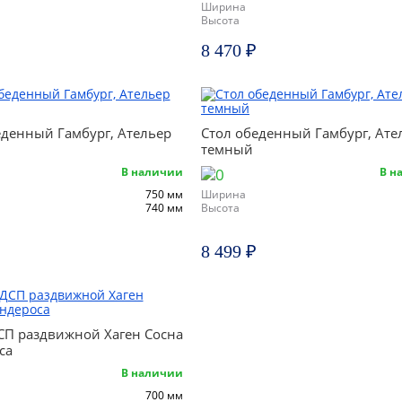
Ширина
Высота
8 470 ₽
еденный Гамбург, Ательер
Стол обеденный Гамбург, Ате
темный
В наличии
В н
750 мм
Ширина
740 мм
Высота
8 499 ₽
СП раздвижной Хаген Сосна
са
В наличии
700 мм