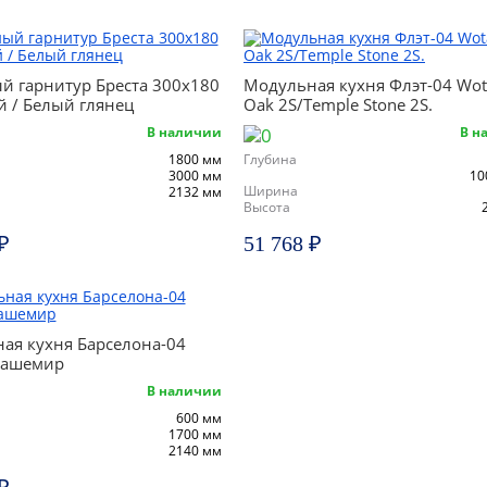
й гарнитур Бреста 300х180
Модульная кухня Флэт-04 Wo
й / Белый глянец
Oak 2S/Temple Stone 2S.
В наличии
В н
1800 мм
Глубина
3000 мм
10
Ширина
2132 мм
Высота
₽
51 768 ₽
ая кухня Барселона-04
Кашемир
В наличии
600 мм
1700 мм
2140 мм