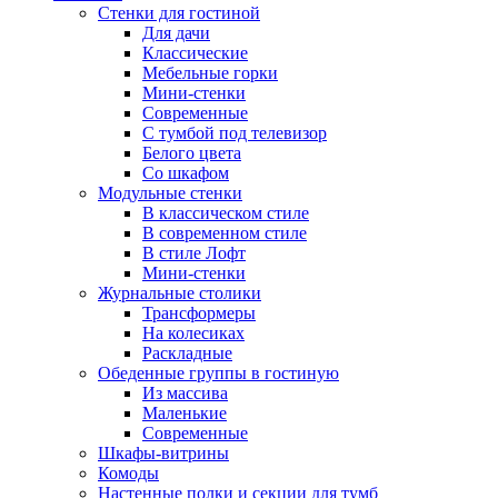
Стенки для гостиной
Для дачи
Классические
Мебельные горки
Мини-стенки
Современные
С тумбой под телевизор
Белого цвета
Со шкафом
Модульные стенки
В классическом стиле
В современном стиле
В стиле Лофт
Мини-стенки
Журнальные столики
Трансформеры
На колесиках
Раскладные
Обеденные группы в гостиную
Из массива
Маленькие
Современные
Шкафы-витрины
Комоды
Настенные полки и секции для тумб