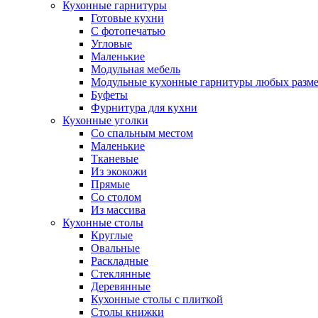
Кухонные гарнитуры
Готовые кухни
С фотопечатью
Угловые
Маленькие
Модульная мебель
Модульные кухонные гарнитуры любых разм
Буфеты
Фурнитура для кухни
Кухонные уголки
Со спальным местом
Маленькие
Тканевые
Из экокожи
Прямые
Со столом
Из массива
Кухонные столы
Круглые
Овальные
Раскладные
Стеклянные
Деревянные
Кухонные столы с плиткой
Столы книжки