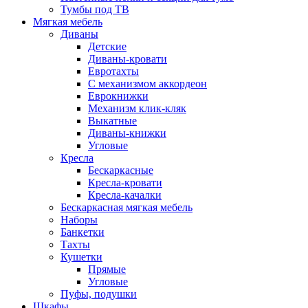
Тумбы под ТВ
Мягкая мебель
Диваны
Детские
Диваны-кровати
Евротахты
С механизмом аккордеон
Еврокнижки
Механизм клик-кляк
Выкатные
Диваны-книжки
Угловые
Кресла
Бескаркасные
Кресла-кровати
Кресла-качалки
Бескаркасная мягкая мебель
Наборы
Банкетки
Тахты
Кушетки
Прямые
Угловые
Пуфы, подушки
Шкафы