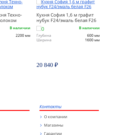
ня Техно-
Кухня София 1,6 м графит
Кухня София 
молоком
нубук F24/эмаль белая F26
софт MF14/
В наличии
В наличии
2200 мм
Глубина
600 мм
Глубина
Ширина
1600 мм
Ширина
20 840 ₽
20 840 ₽
Контакты
О компании
Магазины
Гарантии