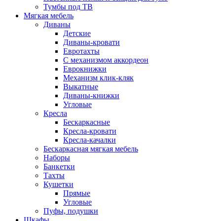
Тумбы под ТВ
Мягкая мебель
Диваны
Детские
Диваны-кровати
Евротахты
С механизмом аккордеон
Еврокнижки
Механизм клик-кляк
Выкатные
Диваны-книжки
Угловые
Кресла
Бескаркасные
Кресла-кровати
Кресла-качалки
Бескаркасная мягкая мебель
Наборы
Банкетки
Тахты
Кушетки
Прямые
Угловые
Пуфы, подушки
Шкафы