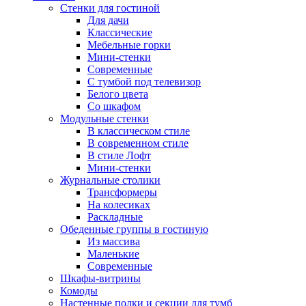
Стенки для гостиной
Для дачи
Классические
Мебельные горки
Мини-стенки
Современные
С тумбой под телевизор
Белого цвета
Со шкафом
Модульные стенки
В классическом стиле
В современном стиле
В стиле Лофт
Мини-стенки
Журнальные столики
Трансформеры
На колесиках
Раскладные
Обеденные группы в гостиную
Из массива
Маленькие
Современные
Шкафы-витрины
Комоды
Настенные полки и секции для тумб