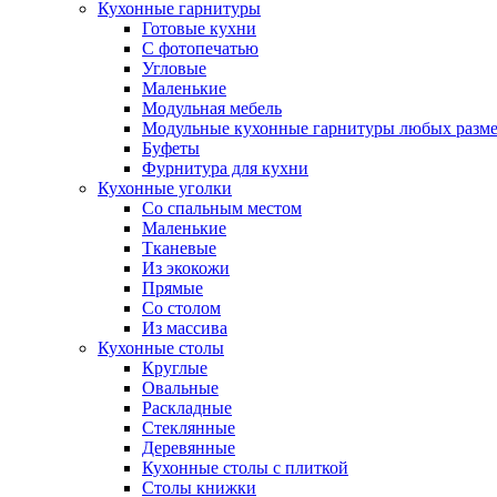
Кухонные гарнитуры
Готовые кухни
С фотопечатью
Угловые
Маленькие
Модульная мебель
Модульные кухонные гарнитуры любых разм
Буфеты
Фурнитура для кухни
Кухонные уголки
Со спальным местом
Маленькие
Тканевые
Из экокожи
Прямые
Со столом
Из массива
Кухонные столы
Круглые
Овальные
Раскладные
Стеклянные
Деревянные
Кухонные столы с плиткой
Столы книжки