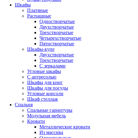
Шкафы
Платяные
Распашные
Одностворчатые
Двухстворчатые
Трехстворчатые
Четырехстворчатые
Пятистворчатые
Шкафы-купе
Двухстворчатые
Трехстворчатые
С зеркалами
Угловые шкафы
С антресолью
Шкафы для книг
Шкафы для посуды
Угловые консоли
Шкаф стеллаж
Спальня
Спальные гарнитуры
Модульная мебель
Кровати
Металлические кровати
Из массива
Односпальные