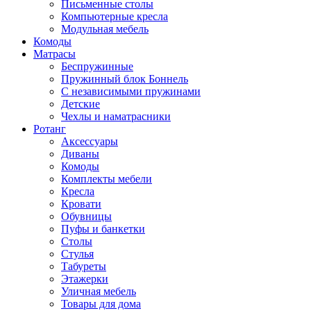
Письменные столы
Компьютерные кресла
Модульная мебель
Комоды
Матрасы
Беспружинные
Пружинный блок Боннель
С независимыми пружинами
Детские
Чехлы и наматрасники
Ротанг
Аксессуары
Диваны
Комоды
Комплекты мебели
Кресла
Кровати
Обувницы
Пуфы и банкетки
Столы
Стулья
Табуреты
Этажерки
Уличная мебель
Товары для дома