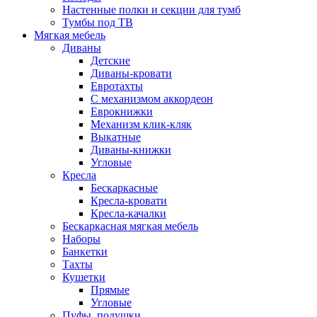
Настенные полки и секции для тумб
Тумбы под ТВ
Мягкая мебель
Диваны
Детские
Диваны-кровати
Евротахты
С механизмом аккордеон
Еврокнижки
Механизм клик-кляк
Выкатные
Диваны-книжки
Угловые
Кресла
Бескаркасные
Кресла-кровати
Кресла-качалки
Бескаркасная мягкая мебель
Наборы
Банкетки
Тахты
Кушетки
Прямые
Угловые
Пуфы, подушки