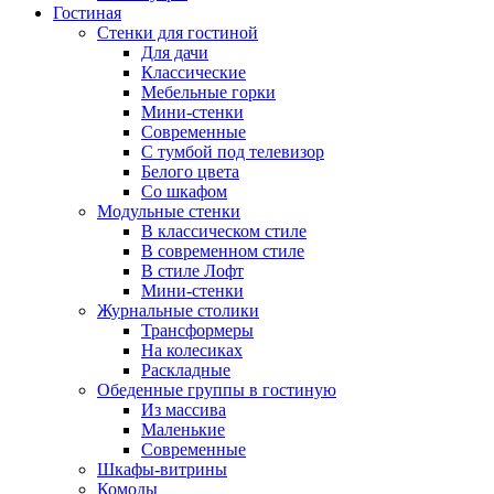
Гостиная
Стенки для гостиной
Для дачи
Классические
Мебельные горки
Мини-стенки
Современные
С тумбой под телевизор
Белого цвета
Со шкафом
Модульные стенки
В классическом стиле
В современном стиле
В стиле Лофт
Мини-стенки
Журнальные столики
Трансформеры
На колесиках
Раскладные
Обеденные группы в гостиную
Из массива
Маленькие
Современные
Шкафы-витрины
Комоды