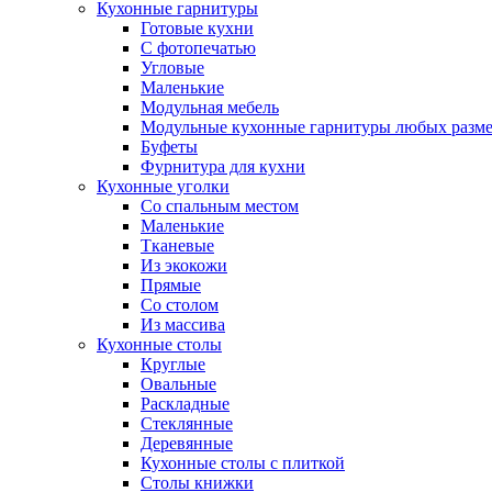
Кухонные гарнитуры
Готовые кухни
С фотопечатью
Угловые
Маленькие
Модульная мебель
Модульные кухонные гарнитуры любых разм
Буфеты
Фурнитура для кухни
Кухонные уголки
Со спальным местом
Маленькие
Тканевые
Из экокожи
Прямые
Со столом
Из массива
Кухонные столы
Круглые
Овальные
Раскладные
Стеклянные
Деревянные
Кухонные столы с плиткой
Столы книжки