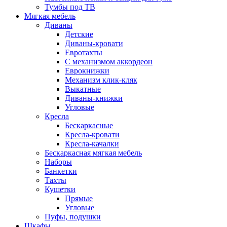
Тумбы под ТВ
Мягкая мебель
Диваны
Детские
Диваны-кровати
Евротахты
С механизмом аккордеон
Еврокнижки
Механизм клик-кляк
Выкатные
Диваны-книжки
Угловые
Кресла
Бескаркасные
Кресла-кровати
Кресла-качалки
Бескаркасная мягкая мебель
Наборы
Банкетки
Тахты
Кушетки
Прямые
Угловые
Пуфы, подушки
Шкафы