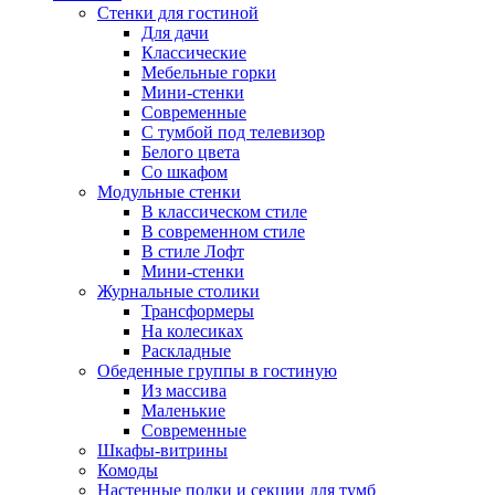
Стенки для гостиной
Для дачи
Классические
Мебельные горки
Мини-стенки
Современные
С тумбой под телевизор
Белого цвета
Со шкафом
Модульные стенки
В классическом стиле
В современном стиле
В стиле Лофт
Мини-стенки
Журнальные столики
Трансформеры
На колесиках
Раскладные
Обеденные группы в гостиную
Из массива
Маленькие
Современные
Шкафы-витрины
Комоды
Настенные полки и секции для тумб