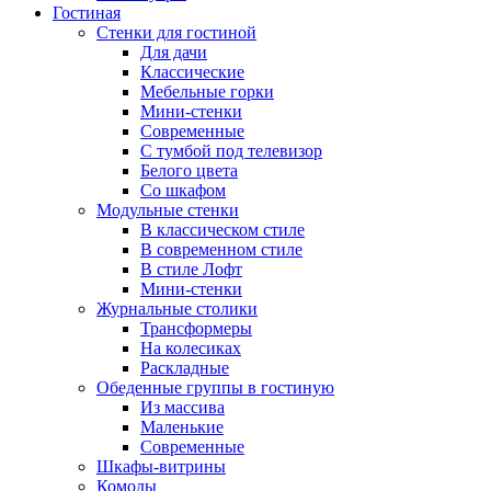
Гостиная
Стенки для гостиной
Для дачи
Классические
Мебельные горки
Мини-стенки
Современные
С тумбой под телевизор
Белого цвета
Со шкафом
Модульные стенки
В классическом стиле
В современном стиле
В стиле Лофт
Мини-стенки
Журнальные столики
Трансформеры
На колесиках
Раскладные
Обеденные группы в гостиную
Из массива
Маленькие
Современные
Шкафы-витрины
Комоды