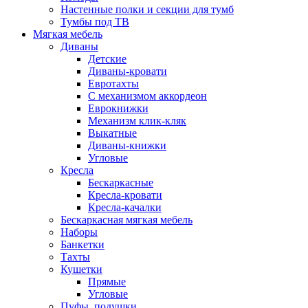
Настенные полки и секции для тумб
Тумбы под ТВ
Мягкая мебель
Диваны
Детские
Диваны-кровати
Евротахты
С механизмом аккордеон
Еврокнижки
Механизм клик-кляк
Выкатные
Диваны-книжки
Угловые
Кресла
Бескаркасные
Кресла-кровати
Кресла-качалки
Бескаркасная мягкая мебель
Наборы
Банкетки
Тахты
Кушетки
Прямые
Угловые
Пуфы, подушки