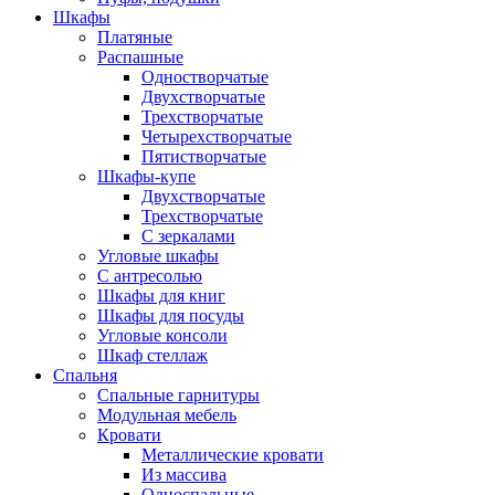
Шкафы
Платяные
Распашные
Одностворчатые
Двухстворчатые
Трехстворчатые
Четырехстворчатые
Пятистворчатые
Шкафы-купе
Двухстворчатые
Трехстворчатые
С зеркалами
Угловые шкафы
С антресолью
Шкафы для книг
Шкафы для посуды
Угловые консоли
Шкаф стеллаж
Спальня
Спальные гарнитуры
Модульная мебель
Кровати
Металлические кровати
Из массива
Односпальные