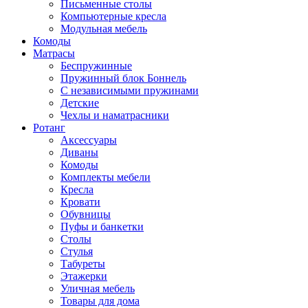
Письменные столы
Компьютерные кресла
Модульная мебель
Комоды
Матрасы
Беспружинные
Пружинный блок Боннель
С независимыми пружинами
Детские
Чехлы и наматрасники
Ротанг
Аксессуары
Диваны
Комоды
Комплекты мебели
Кресла
Кровати
Обувницы
Пуфы и банкетки
Столы
Стулья
Табуреты
Этажерки
Уличная мебель
Товары для дома