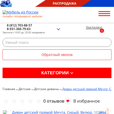
РАСПРОДАЖА
онлайн гипермаркет мебели
О нас
Контакты
8 (812) 703-88-57
Закладки
8-931-366-79-63
Благотворительность
Звоните с 9:00 до 20:00 ежедневно
Блог
Доставка
Сборка
Обратный звонок
Оплата
Рассрочка
Отзывы
КАТЕГОРИИ
Портфолио
Распродажа %
→
→
→
Главная
Детская
Детские диваны
Диван детский прямой Мечта, Се
Кухня
0 отзывов
Гостиная