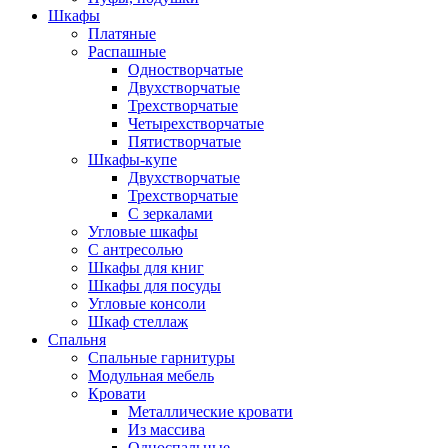
Шкафы
Платяные
Распашные
Одностворчатые
Двухстворчатые
Трехстворчатые
Четырехстворчатые
Пятистворчатые
Шкафы-купе
Двухстворчатые
Трехстворчатые
С зеркалами
Угловые шкафы
С антресолью
Шкафы для книг
Шкафы для посуды
Угловые консоли
Шкаф стеллаж
Спальня
Спальные гарнитуры
Модульная мебель
Кровати
Металлические кровати
Из массива
Односпальные