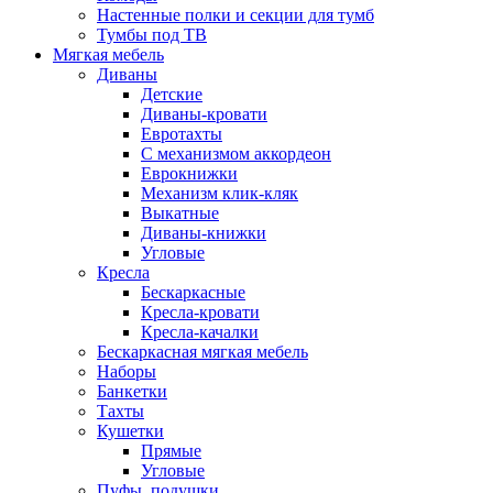
Настенные полки и секции для тумб
Тумбы под ТВ
Мягкая мебель
Диваны
Детские
Диваны-кровати
Евротахты
С механизмом аккордеон
Еврокнижки
Механизм клик-кляк
Выкатные
Диваны-книжки
Угловые
Кресла
Бескаркасные
Кресла-кровати
Кресла-качалки
Бескаркасная мягкая мебель
Наборы
Банкетки
Тахты
Кушетки
Прямые
Угловые
Пуфы, подушки