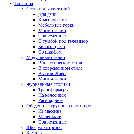
Гостиная
Стенки для гостиной
Для дачи
Классические
Мебельные горки
Мини-стенки
Современные
С тумбой под телевизор
Белого цвета
Со шкафом
Модульные стенки
В классическом стиле
В современном стиле
В стиле Лофт
Мини-стенки
Журнальные столики
Трансформеры
На колесиках
Раскладные
Обеденные группы в гостиную
Из массива
Маленькие
Современные
Шкафы-витрины
Комоды