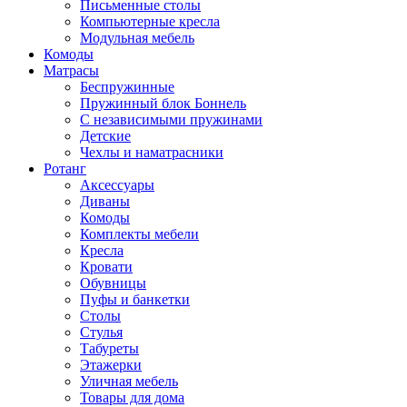
Письменные столы
Компьютерные кресла
Модульная мебель
Комоды
Матрасы
Беспружинные
Пружинный блок Боннель
С независимыми пружинами
Детские
Чехлы и наматрасники
Ротанг
Аксессуары
Диваны
Комоды
Комплекты мебели
Кресла
Кровати
Обувницы
Пуфы и банкетки
Столы
Стулья
Табуреты
Этажерки
Уличная мебель
Товары для дома