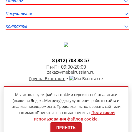
Каталог
Покупателям
Контакты
8 (812) 703-88-57
Пн-Пт 09:00-20:00
zakaz@mebelrussian.ru
-
Группа Вконтакте
Мы используем файлы cookie и сервисы веб-аналитики
(включая Яндекс.Метрику) для улучшения работы сайта и
Продвижение сайта
анализа посещаемости. Продолжая использовать сайт или
Политикой
нажимая «Принять», вы соглашаетесь с
использования файлов cookie
.
© 2014-2026 «Мебель из России» —
онлайн-гипермаркет недорогой мебели
ПРИНЯТЬ