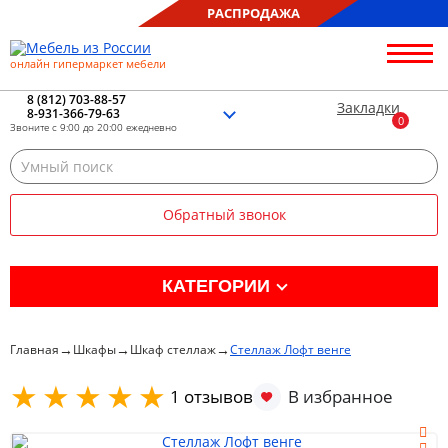
РАСПРОДАЖА
онлайн гипермаркет мебели
О нас
Контакты
8 (812) 703-88-57
Закладки
8-931-366-79-63
Благотворительность
Звоните с 9:00 до 20:00 ежедневно
Блог
Доставка
Сборка
Обратный звонок
Оплата
Рассрочка
Отзывы
КАТЕГОРИИ
Портфолио
Распродажа %
→
→
→
Главная
Шкафы
Шкаф стеллаж
Стеллаж Лофт венге
Кухня
1 отзывов
Гостиная