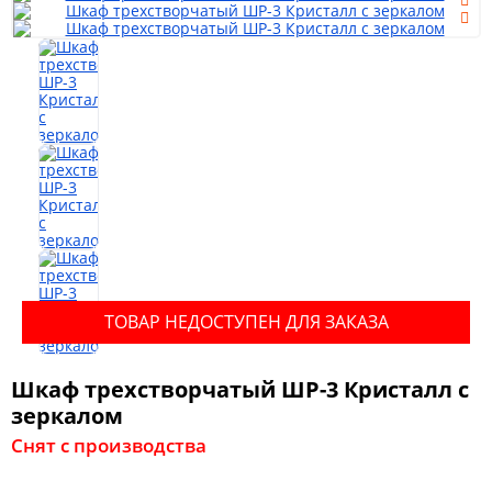
Мягкая мебель
Шкафы
Спальня
ТОВАР НЕДОСТУПЕН ДЛЯ ЗАКАЗА
Детская
Шкаф трехстворчатый ШР-3 Кристалл с
Прихожая
зеркалом
Снят с производства