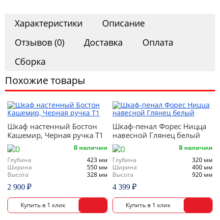
Офис
Характеристики
Описание
Комоды
Отзывов (0)
Доставка
Оплата
Сборка
Матрасы
Похожие товары
Ротанг
Шкаф настенный Бостон
Шкаф-пенал Форес Ницца
Кашемир, Черная ручка Т1
навесной Глянец белый
В наличии
В наличии
Глубина
423 мм
Глубина
320 мм
Ширина
550 мм
Ширина
400 мм
Высота
328 мм
Высота
920 мм
2 900 ₽
4 399 ₽