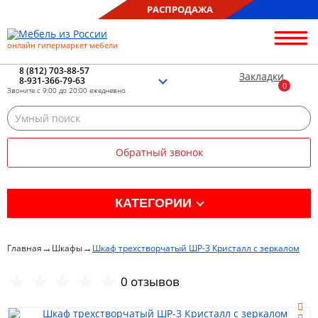
РАСПРОДАЖА
онлайн гипермаркет мебели
О нас
Контакты
8 (812) 703-88-57
Закладки
8-931-366-79-63
Благотворительность
Звоните с 9:00 до 20:00 ежедневно
Блог
Доставка
Сборка
Обратный звонок
Оплата
Рассрочка
Отзывы
КАТЕГОРИИ
Портфолио
Распродажа %
→
→
Главная
Шкафы
Шкаф трехстворчатый ШР-3 Кристалл с зеркалом
Кухня
0 отзывов
Гостиная