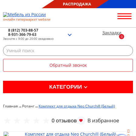
РАСПРОДАЖА
онлайн гипермаркет мебели
О нас
Контакты
8 (812) 703-88-57
Закладки
8-931-366-79-63
Благотворительность
Звоните с 9:00 до 20:00 ежедневно
Блог
Доставка
Сборка
Обратный звонок
Оплата
Рассрочка
Отзывы
КАТЕГОРИИ
Портфолио
Распродажа %
→
→
Главная
Ротанг
Комплект для отдыха Neo Churchill (Белый)
Кухня
0 отзывов
Гостиная