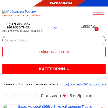
РАСПРОДАЖА
онлайн гипермаркет мебели
О нас
Контакты
8 (812) 703-88-57
Закладки
8-931-366-79-63
Благотворительность
Звоните с 9:00 до 20:00 ежедневно
Блог
Доставка
Сборка
Обратный звонок
Оплата
Рассрочка
Отзывы
КАТЕГОРИИ
Портфолио
Распродажа %
→
→
→
Главная
Прихожая
Угловая мебель
Шкаф угловой (366) с 1 глухой 
Кухня
0 отзывов
Гостиная