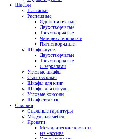
Шкафы
Платяные
Распашные
Одностворчатые
Двухстворчатые
Трехстворчатые
Четырехстворчатые
Пятистворчатые
Шкафы-купе
Двухстворчатые
Трехстворчатые
С зеркалами
Угловые шкафы
С антресолью
Шкафы для книг
Шкафы для посуды
Угловые консоли
Шкаф стеллаж
Спальня
Спальные гарнитуры
Модульная мебель
Кровати
Металлические кровати
Из массива
Односпальные