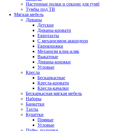
Настенные полки и секции для тумб
Тумбы под ТВ
Мягкая мебель
Диваны
Детские
Диваны-кровати
Евротахты
С механизмом аккордеон
Еврокнижки
Механизм клик-кляк
Выкатные
Диваны-книжки
Угловые
Кресла
Бескаркасные
Кресла-кровати
Кресла-качалки
Бескаркасная мягкая мебель
Наборы
Банкетки
Тахты
Кушетки
Прямые
Угловые
Пуфы, подушки