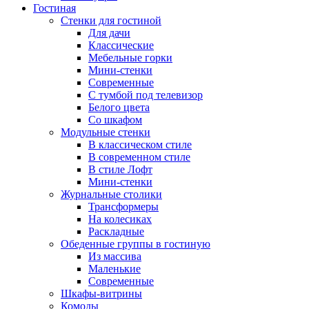
Гостиная
Стенки для гостиной
Для дачи
Классические
Мебельные горки
Мини-стенки
Современные
С тумбой под телевизор
Белого цвета
Со шкафом
Модульные стенки
В классическом стиле
В современном стиле
В стиле Лофт
Мини-стенки
Журнальные столики
Трансформеры
На колесиках
Раскладные
Обеденные группы в гостиную
Из массива
Маленькие
Современные
Шкафы-витрины
Комоды