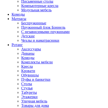
Письменные столы
Компьютерные кресла
Модульная мебель
Комоды
Матрасы
Беспружинные
Пружинный блок Боннель
С независимыми пружинами
Детские
Чехлы и наматрасники
Ротанг
Аксессуары
Диваны
Комоды
Комплекты мебели
Кресла
Кровати
Обувницы
Пуфы и банкетки
Столы
Стулья
Табуреты
Этажерки
Уличная мебель
Товары для дома