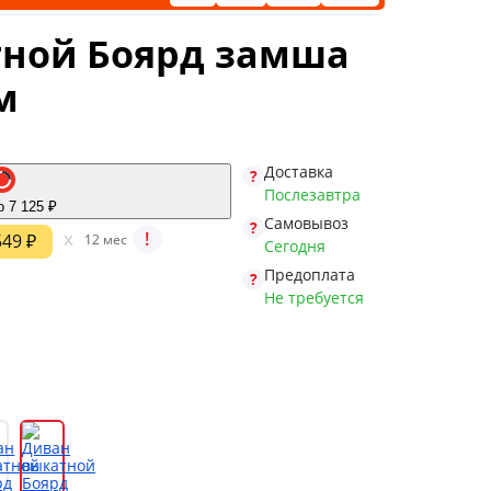
ной Боярд замша
м
Доставка
Послезавтра
о 7 125 ₽
Самовывоз
x
!
549 ₽
12 мес
Сегодня
Предоплата
Не требуется