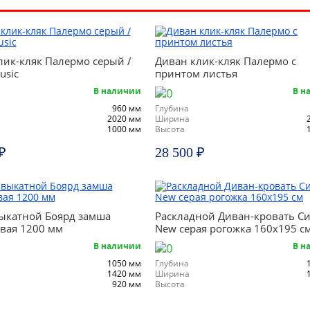
лик-кляк Палермо серый /
Диван клик-кляк Палермо с
usic
принтом листья
В наличии
В н
960 мм
Глубина
2020 мм
Ширина
1000 мм
Высота
₽
28 500 ₽
ыкатной Боярд замша
Раскладной Диван-кровать С
вая 1200 мм
New серая рогожка 160х195 с
В наличии
В н
1050 мм
Глубина
1420 мм
Ширина
920 мм
Высота