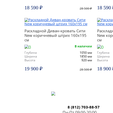
18 590 ₽
18 590 
28 500 ₽
Раскладной Диван-кровать Сити
Расклад
New коричневый штрих 160х195
New кор
см
см
В наличии
Глубина
1050 мм
Глубина
Ширина
1850 мм
Ширина
Высота
920 мм
Высота
19 900 ₽
18 900 
28 500 ₽
8 (812) 703-88-57
Пн-Пт 09:00-20:00