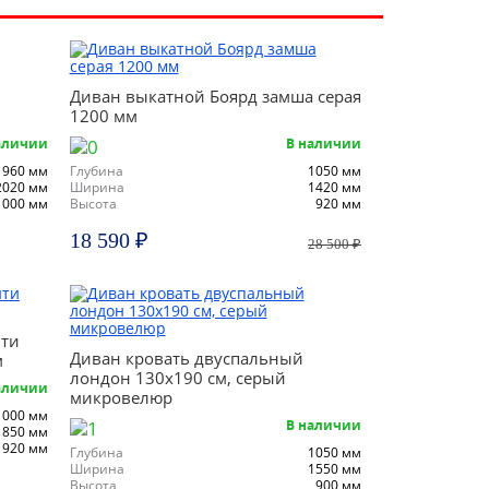
Диван выкатной Боярд замша серая
1200 мм
аличии
В наличии
960 мм
Глубина
1050 мм
2020 мм
Ширина
1420 мм
1000 мм
Высота
920 мм
18 590 ₽
28 500 ₽
ити
Диван кровать двуспальный
м
лондон 130х190 см, серый
аличии
микровелюр
1000 мм
В наличии
1850 мм
920 мм
Глубина
1050 мм
Ширина
1550 мм
Высота
900 мм