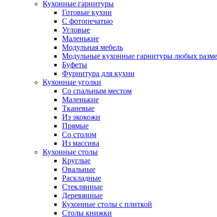
Кухонные гарнитуры
Готовые кухни
С фотопечатью
Угловые
Маленькие
Модульная мебель
Модульные кухонные гарнитуры любых разм
Буфеты
Фурнитура для кухни
Кухонные уголки
Со спальным местом
Маленькие
Тканевые
Из экокожи
Прямые
Со столом
Из массива
Кухонные столы
Круглые
Овальные
Раскладные
Стеклянные
Деревянные
Кухонные столы с плиткой
Столы книжки