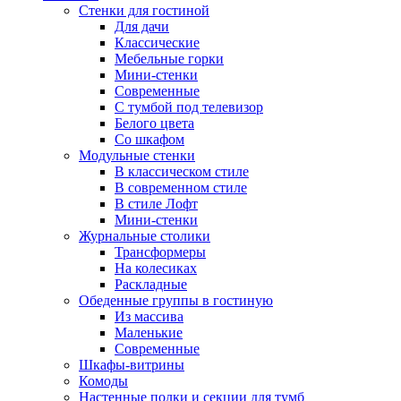
Стенки для гостиной
Для дачи
Классические
Мебельные горки
Мини-стенки
Современные
С тумбой под телевизор
Белого цвета
Со шкафом
Модульные стенки
В классическом стиле
В современном стиле
В стиле Лофт
Мини-стенки
Журнальные столики
Трансформеры
На колесиках
Раскладные
Обеденные группы в гостиную
Из массива
Маленькие
Современные
Шкафы-витрины
Комоды
Настенные полки и секции для тумб