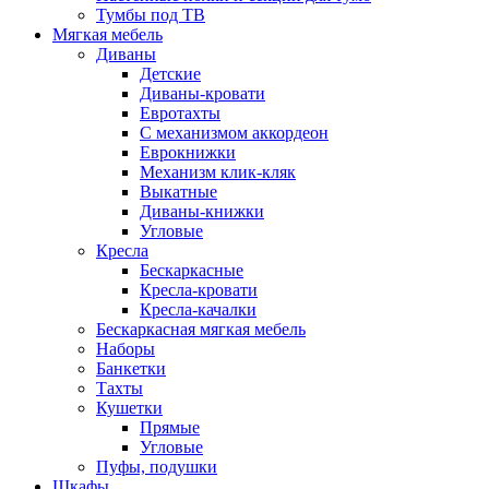
Тумбы под ТВ
Мягкая мебель
Диваны
Детские
Диваны-кровати
Евротахты
С механизмом аккордеон
Еврокнижки
Механизм клик-кляк
Выкатные
Диваны-книжки
Угловые
Кресла
Бескаркасные
Кресла-кровати
Кресла-качалки
Бескаркасная мягкая мебель
Наборы
Банкетки
Тахты
Кушетки
Прямые
Угловые
Пуфы, подушки
Шкафы